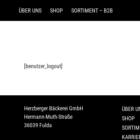
ÜBER UNS
SHOP
SORTIMENT – B2B
[benutzer_logout]
Herzberger Bäckerei GmbH
ÜBER U
Hermann-Muth-Straße
SHOP
36039 Fulda
SORTIM
KARRIE